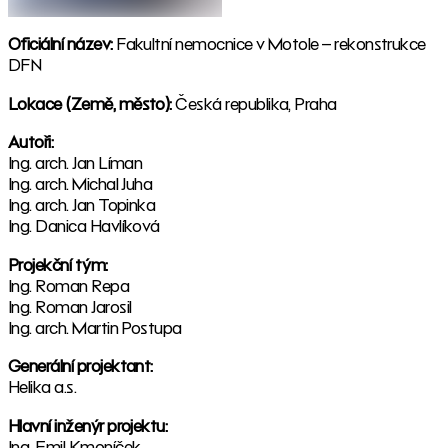
Oficiální název:
Fakultní nemocnice v Motole – rekonstrukce
DFN
Lokace (Země, město):
Česká republika, Praha
Autoři:
Ing. arch. Jan Líman
Ing. arch. Michal Juha
Ing. arch. Jan Topinka
Ing. Danica Havlíková
Projekční tým:
Ing. Roman Repa
Ing. Roman Jarosil
Ing. arch. Martin Postupa
Generální projektant:
Helika a.s.
Hlavní inženýr projektu:
Ing. Emil Kmoníček