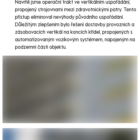
Navrhli jsme operační trakt ve vertikálním uspořádání,
propojený strojovnami mezi zdravotnickými patry. Tento
přístup eliminoval nevýhody původního uspořádání.
Důležitým zlepšením bylo řešení dostavby provozních a
zásobovacích vertikál na koncích křídel, propojených s
automatizovaným vozíkovým systémem, napojeným na
podzemní části objektu.