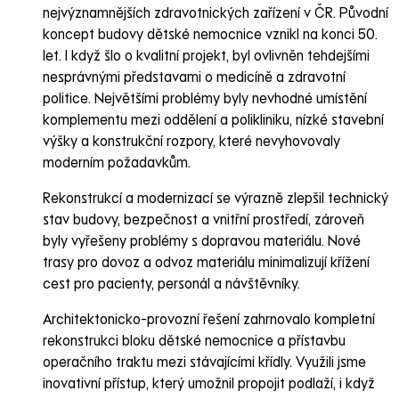
nejvýznamnějších zdravotnických zařízení v ČR. Původní
koncept budovy dětské nemocnice vznikl na konci 50.
let. I když šlo o kvalitní projekt, byl ovlivněn tehdejšími
nesprávnými představami o medicíně a zdravotní
politice. Největšími problémy byly nevhodné umístění
komplementu mezi oddělení a polikliniku, nízké stavební
výšky a konstrukční rozpory, které nevyhovovaly
moderním požadavkům.
Rekonstrukcí a modernizací se výrazně zlepšil technický
stav budovy, bezpečnost a vnitřní prostředí, zároveň
byly vyřešeny problémy s dopravou materiálu. Nové
trasy pro dovoz a odvoz materiálu minimalizují křížení
cest pro pacienty, personál a návštěvníky.
Architektonicko-provozní řešení zahrnovalo kompletní
rekonstrukci bloku dětské nemocnice a přístavbu
operačního traktu mezi stávajícími křídly. Využili jsme
inovativní přístup, který umožnil propojit podlaží, i když